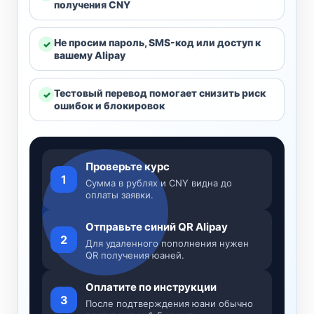
получения CNY
Не просим пароль, SMS-код или доступ к
вашему Alipay
Тестовый перевод помогает снизить риск
ошибок и блокировок
Проверьте курс
1
Сумма в рублях и CNY видна до
оплаты заявки.
Отправьте синий QR Alipay
2
Для удаленного пополнения нужен
QR получения юаней.
Оплатите по инструкции
3
После подтверждения юани обычно