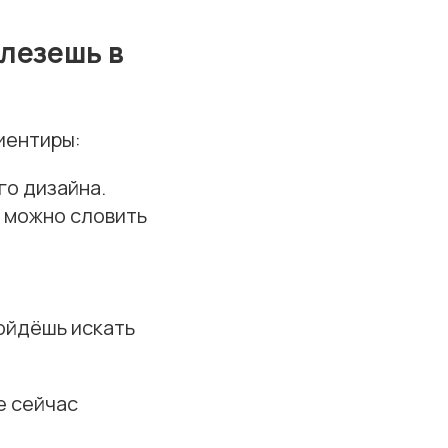
олезешь в
риентиры:
го дизайна.
е можно словить
пойдёшь искать
е сейчас