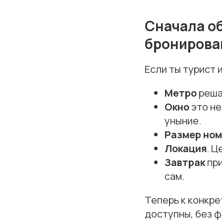
Сначала об
бронирова
Если ты турист 
Метро
реша
Окно
это не
уныние.
Размер но
Локация
. Ц
Завтрак
при
сам.
Теперь к конкре
доступны, без ф