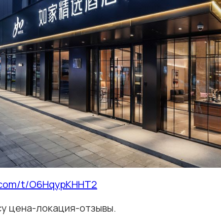
p.com/t/O6HqypKHHT2
су цена-локация-отзывы.