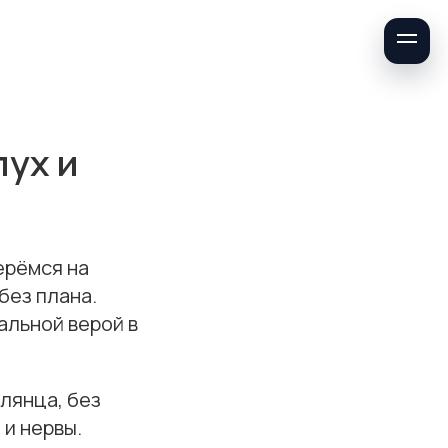
лух и
ерёмся на
без плана.
альной верой в
глянца, без
 и нервы.