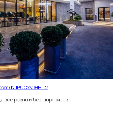
p.com/t/JPUCxvJHHT2
да всё ровно и без сюрпризов.