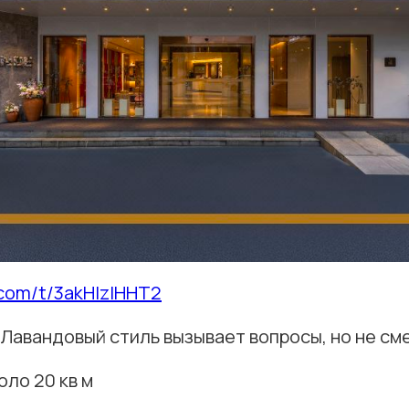
p.com/t/3akHlzIHHT2
 Лавандовый стиль вызывает вопросы, но не см
ло 20 кв м