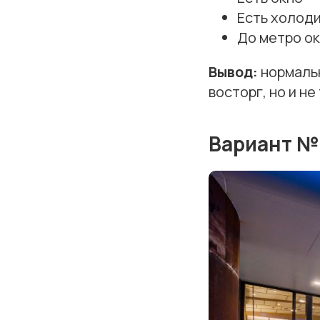
Есть холод
До метро о
Вывод:
нормальн
восторг, но и не
Вариант №