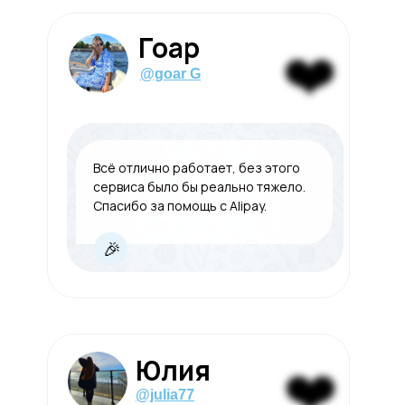
Гоар
❤️
@goar G
Всё отлично работает, без этого
сервиса было бы реально тяжело.
Спасибо за помощь с Alipay.
🎉
❤️
Юлия
@julia77