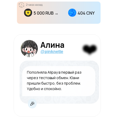
2 часа назад
5 000 RUB →
404 CNY
❤️
Алина
@pinknette
Пополняла Alipay в первый раз
через тестовый обмен. Юани
пришли быстро, без проблем.
Удобно и спокойно.
🎉