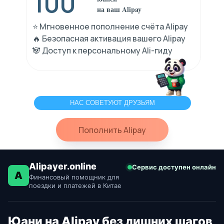
100
на ваш Alipay
⭐️ Мгновенное пополнение счёта Alipay
🔥 Безопасная активация вашего Alipay
🐼 Доступ к персональному Ali-гиду
НАС СОВЕТУЮТ ДРУЗЬЯМ
Пополнить Alipay
Alipayer.online
Сервис доступен онлайн
A
Финансовый помощник для
поездки и платежей в Китае
Юани на Alipay без лишних шагов